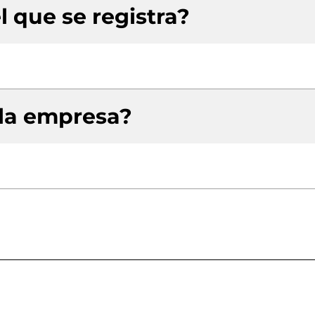
l que se registra?
 la empresa?