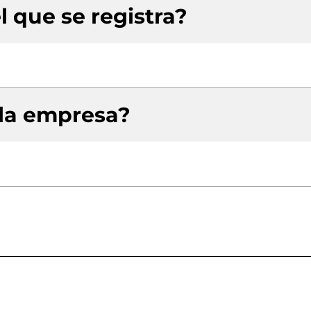
l que se registra?
 la empresa?