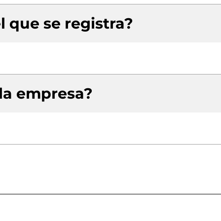
l que se registra?
 la empresa?