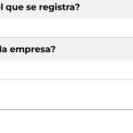
l que se registra?
 la empresa?