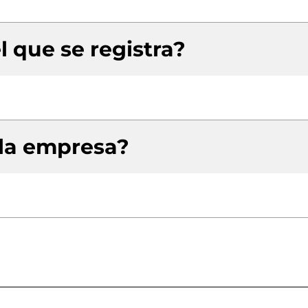
l que se registra?
 la empresa?