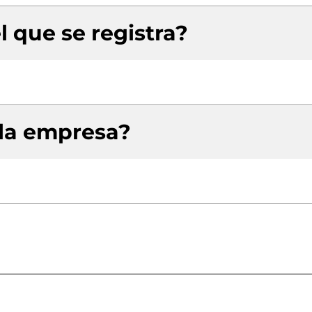
l que se registra?
 la empresa?