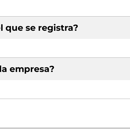
l que se registra?
 la empresa?