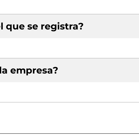
l que se registra?
 la empresa?