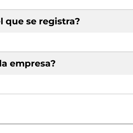
l que se registra?
 la empresa?