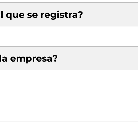
l que se registra?
 la empresa?