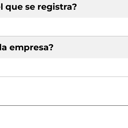
l que se registra?
 la empresa?