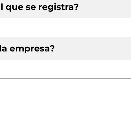
l que se registra?
 la empresa?