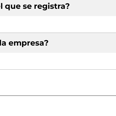
l que se registra?
 la empresa?