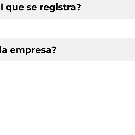
l que se registra?
 la empresa?