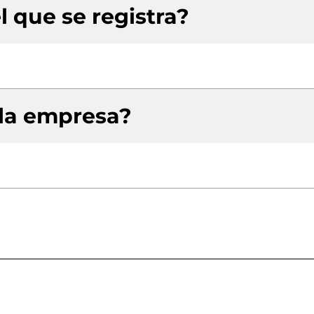
l que se registra?
 la empresa?