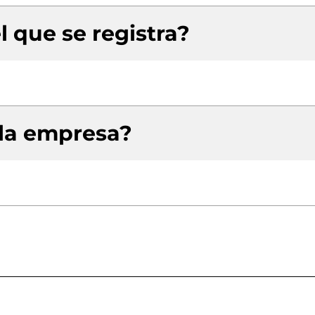
l que se registra?
 la empresa?