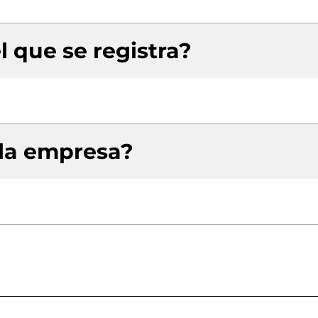
l que se registra?
 la empresa?