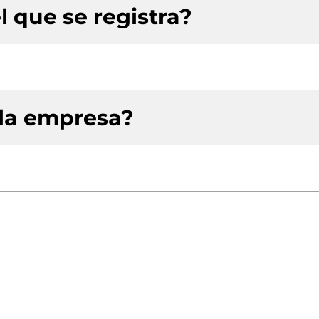
l que se registra?
 la empresa?