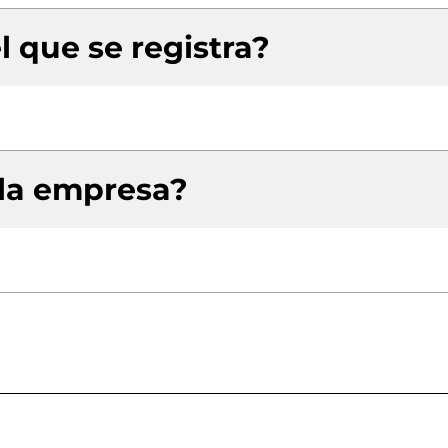
l que se registra?
 la empresa?