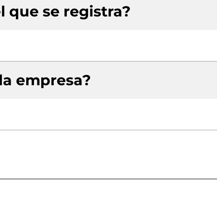
l que se registra?
 la empresa?