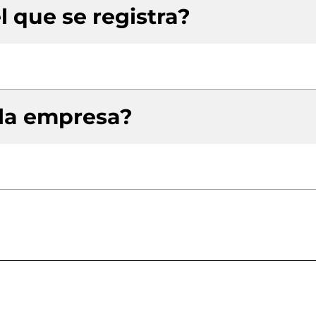
l que se registra?
 la empresa?