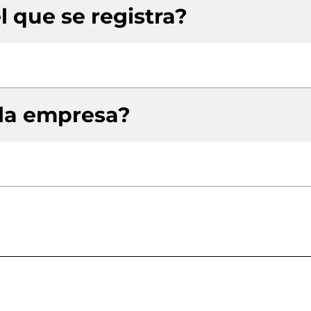
l que se registra?
 la empresa?