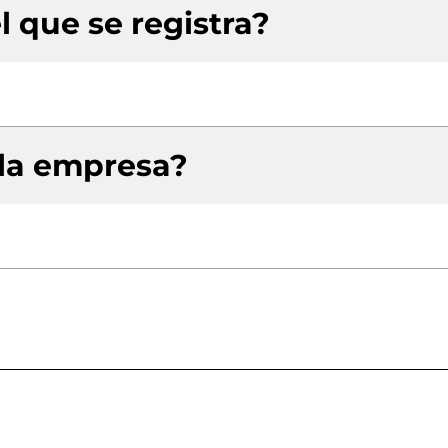
l que se registra?
 la empresa?