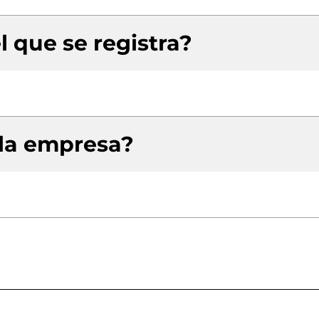
l que se registra?
 la empresa?