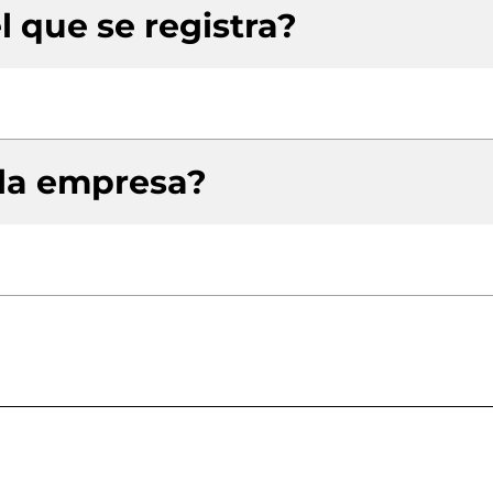
l que se registra?
 la empresa?