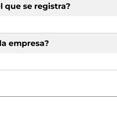
l que se registra?
 la empresa?