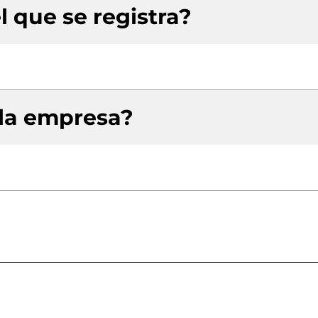
l que se registra?
 la empresa?