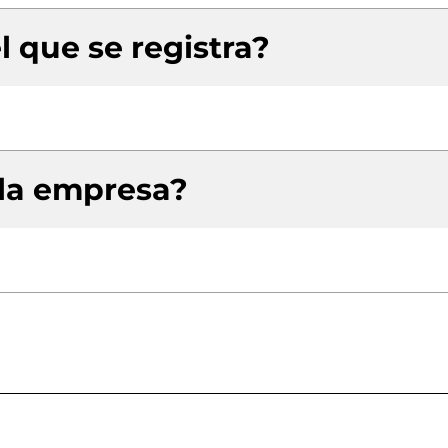
l que se registra?
 la empresa?