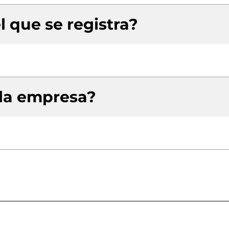
l que se registra?
 la empresa?