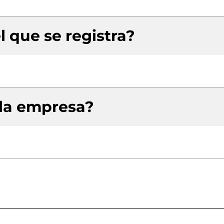
l que se registra?
 la empresa?