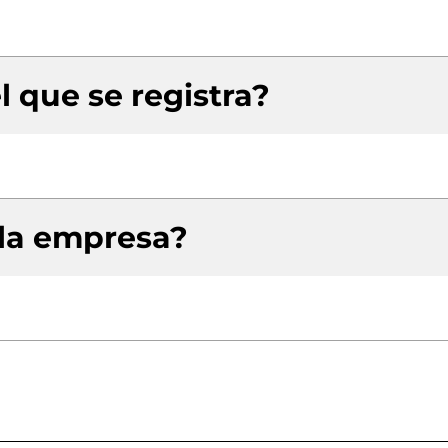
l que se registra?
 la empresa?