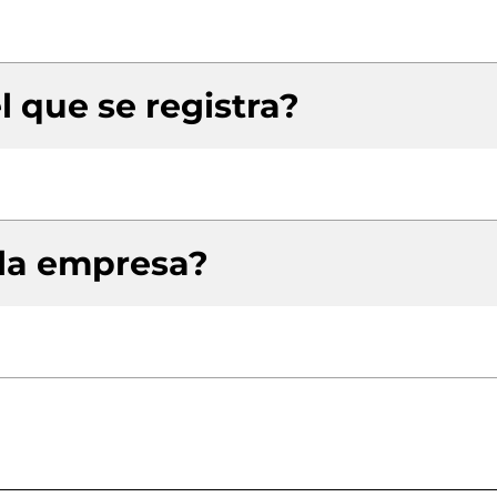
l que se registra?
 la empresa?