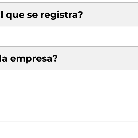
l que se registra?
 la empresa?