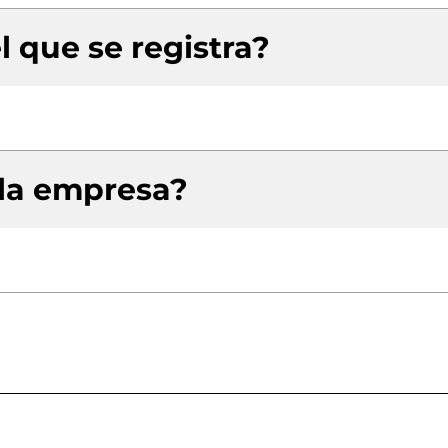
l que se registra?
 la empresa?