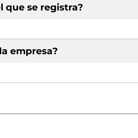
l que se registra?
 la empresa?