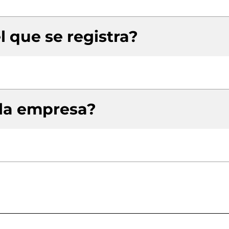
l que se registra?
 la empresa?