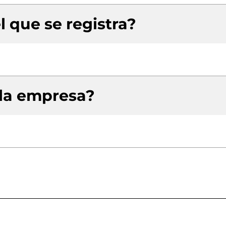
l que se registra?
 la empresa?