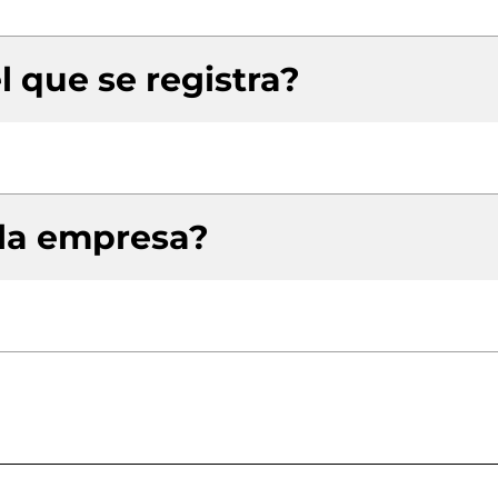
l que se registra?
 la empresa?