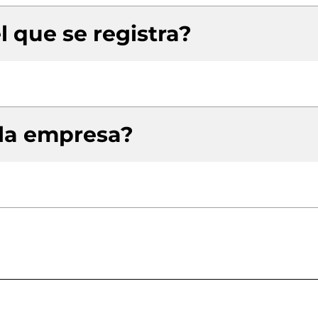
l que se registra?
 la empresa?