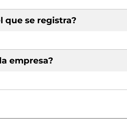
l que se registra?
 la empresa?