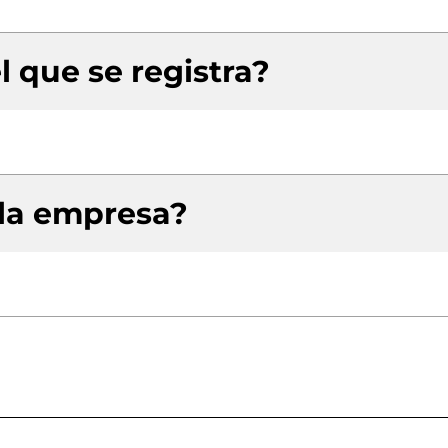
l que se registra?
 la empresa?