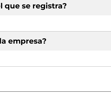
l que se registra?
 la empresa?