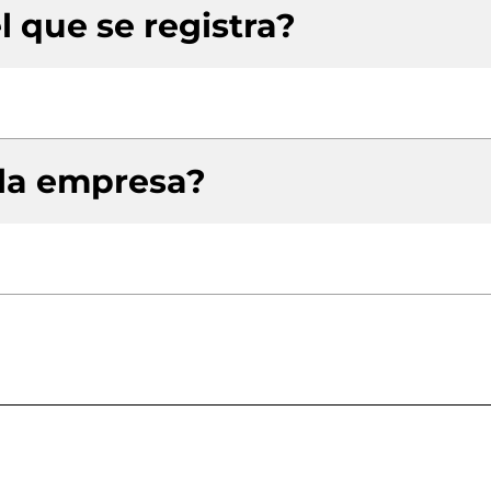
l que se registra?
 la empresa?