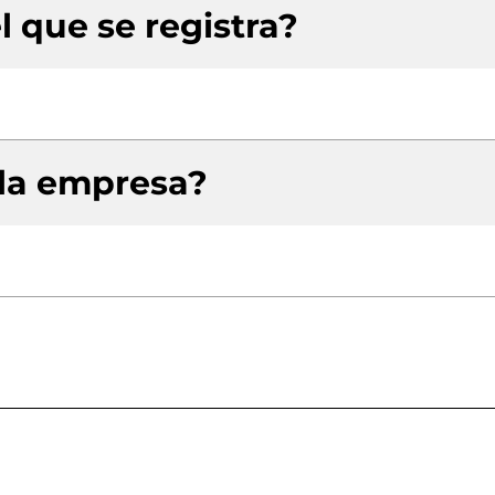
l que se registra?
 la empresa?