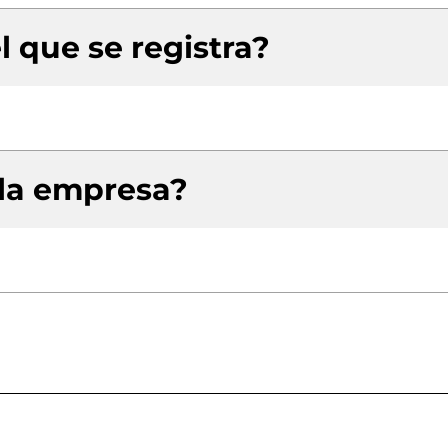
l que se registra?
 la empresa?