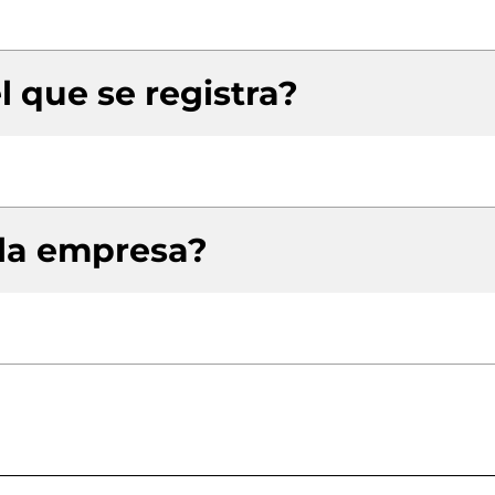
l que se registra?
 la empresa?