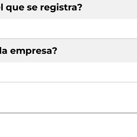
l que se registra?
 la empresa?