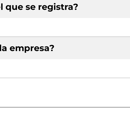
l que se registra?
 la empresa?