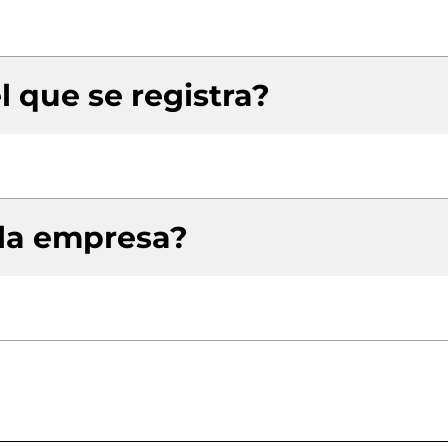
l que se registra?
 la empresa?