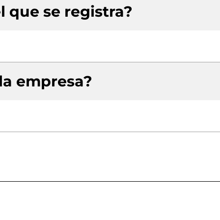
l que se registra?
 la empresa?